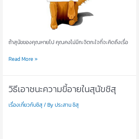
ถ้าสุนัขของคุณหายไป คุณคงไม่มีกะจิตกะใจที่จะคิดถึงเรื่อ
Read More »
วิธีเอาชนะความขี้อายในสุนัขชิสุ
วิธี
เอาชนะ
เรื่องเกี่ยวกับชิสุ
/ By
ประสาน ชิสุ
ความ
ขี้
อาย
ใน