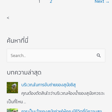
1
2
Next
→
<
ค้นหาที่นี่
S
e
บทความล่าสุด
a
r
บริเวณในการขับถ่ายของสุนัขชิสุ
c
คุณต้องตัดสินใจว่าบริเวณห้องน้ำของสุนัขควรจะ
h
เป็นที่ไหน
…
f
การเป็นเจ้าของสุนัขช่วยให้คุณมีชีวิตที่มีความสุข