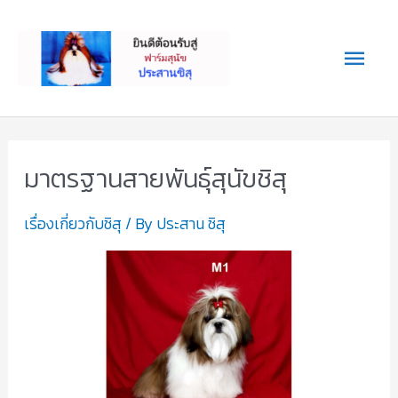
Skip
Main
to
content
Men
มาตรฐานสายพันธุ์สุนัขชิสุ
มาตรฐาน
สาย
เรื่องเกี่ยวกับชิสุ
/ By
ประสาน ชิสุ
พันธุ์
สุนัข
ชิสุ