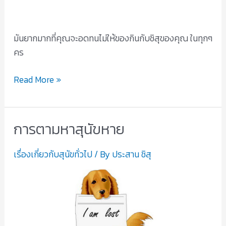
มันยากมากที่คุณจะอดทนไม่ให้ของกินกับชิสุของคุณ ในทุกๆ
คร
Read More »
การตามหาสุนัขหาย
การ
ตาม
เรื่องเกี่ยวกับสุนัขทั่วไป
/ By
ประสาน ชิสุ
หา
สุนัข
หาย