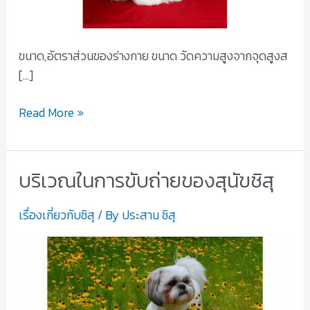
ขนาด,อัตราส่วนของร่างกาย ขนาด วัดความสูงจากจุดสูงส
[…]
Read More »
บริเวณในการขับถ่ายของสุนัขชิสุ
บริเวณ
ใน
เรื่องเกี่ยวกับชิสุ
/ By
ประสาน ชิสุ
การ
ขับ
ถ่าย
ของ
สุนัข