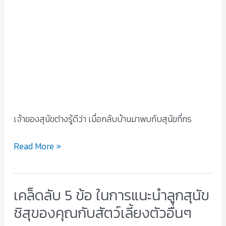
ให้
คุณ
มี
ชีวิต
ที่
มี
ความ
สุข
มาก
เจ้าของสุนัขต่างรู้ดีว่า เมื่อกลับบ้านมาพบกับสุนัขที่กร
ขึ้น
Read More »
เคล็ดลับ 5 ข้อ ในการแนะนำลูกสุนัข
เคล็ด
ลับ
ชิสุของคุณกับสัตว์เลี้ยงตัวอื่นๆ
5