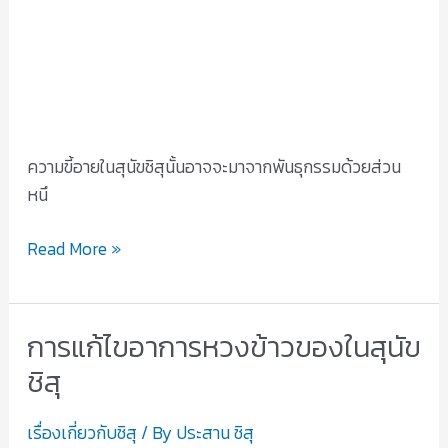
สุนัข
ชิสุ
ความขี้อายในสุนัขชิสุนั้นอาจจะมาจากพันธุกรรมด้วยส่วน
หนึ
Read More »
การแก้ไขอาการหวงข้าวของในสุนัข
การ
แก้ไข
ชิสุ
อาการ
หวง
เรื่องเกี่ยวกับชิสุ
/ By
ประสาน ชิสุ