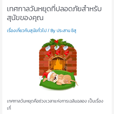
เทศกาลวันหยุดที่ปลอดภัยสำหรับ
เทศกาล
วัน
สุนัขของคุณ
หยุด
ที่
เรื่องเกี่ยวกับสุนัขทั่วไป
/ By
ประสาน ชิสุ
ปลอดภัย
สำหรับ
สุนัข
ของ
คุณ
เทศกาลวันหยุดคือช่วงเวลาแห่งการเฉลิมฉลอง เป็นเรื่อง
เกี่