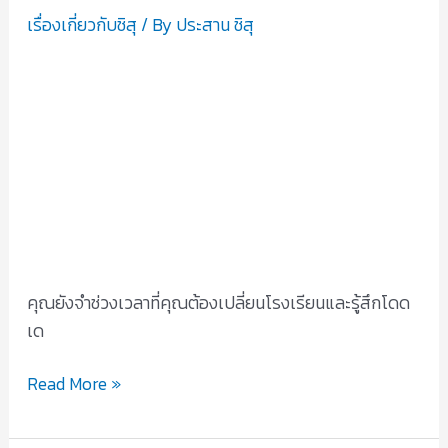
ข้อ
เรื่องเกี่ยวกับชิสุ
/ By
ประสาน ชิสุ
ใน
การ
แนะนำ
ลูก
สุนัข
ชิ
สุข
อง
คุณ
กับ
คุณยังจำช่วงเวลาที่คุณต้องเปลี่ยนโรงเรียนและรู้สึกโดด
สัตว์
เด
เลี้ยง
ตัว
Read More »
อื่นๆ