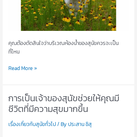
ชิสุ
คุณต้องตัดสินใจว่าบริเวณห้องน้ำของสุนัขควรจะเป็น
ที่ไหน
Read More »
การเป็นเจ้าของสุนัขช่วยให้คุณมี
การ
เป็น
ชีวิตที่มีความสุขมากขึ้น
เจ้าของ
สุนัข
เรื่องเกี่ยวกับสุนัขทั่วไป
/ By
ประสาน ชิสุ
ช่วย