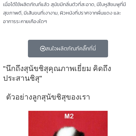
เมื่อได้ใช้ผลิตภัณฑ์แล้ว สุนัขมีกลิ่นตัวที่สะอาด, มีใบหูสีชมพูที่มี
สุขภาพดี, มีเส้นขนที่เงางาม, ผิวหนังที่ปราศจากผื่นแดง และ
อาการระคายเคืองใดๆ
สนใจผลิตภัณฑ์คลิ๊กที่นี่
"นึกถึงสุนัขชิสุคุณภาพเยี่ยม คิดถึง
ประสานชิสุ"
ตัวอย่างลูกสุนัขชิสุของเรา