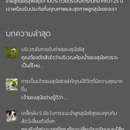
ขายลูกนัขชิสุพันธุ์แท้ 100% ด้วยประสบการณ์ที่มากกว่า 25 ปี
5
ค
เราพร้อมรับประกันทั้งคุณภาพและสุขภาพลูกสุนัขของเรา
ะ
แ
น
น
บทความล่าสุด
บริเวณในการขับถ่ายของสุนัขชิสุ
คุณต้องตัดสินใจว่าบริเวณห้องน้ำของสุนัขควรจะ
เป็นที่ไหน
…
การเป็นเจ้าของสุนัขช่วยให้คุณมีชีวิตที่มีความสุขมาก
ขึ้น
เจ้าของสุนัขต่างรู้ดีว่า
…
เคล็ดลับ 5 ข้อ ในการแนะนำลูกสุนัขชิสุของคุณกับ
สัตว์เลี้ยงตัวอื่นๆ
คุณยังจำช่วงเวลาที่คุณต้องเปลี่ยนโรงเรียนและรู้สึก