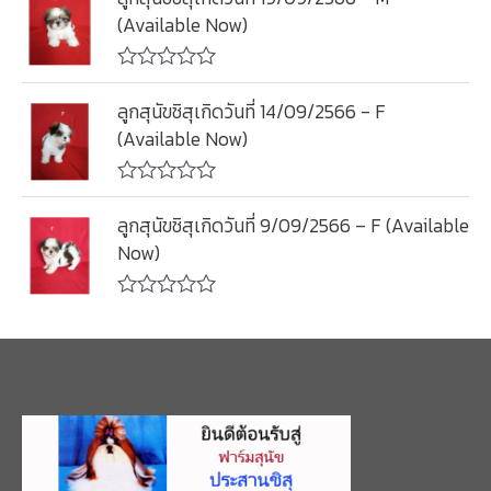
ตั้
ค
(Available Now)
ง
ะ
แ
แ
ต่
น
1
น
ใ
-
0
ห้
ลูกสุนัขชิสุเกิดวันที่ 14/09/2566 - F
5
ตั้
ค
(Available Now)
ค
ง
ะ
ะ
แ
แ
แ
ต่
น
น
1
น
ใ
น
-
0
ห้
ลูกสุนัขชิสุเกิดวันที่ 9/09/2566 – F (Available
5
ตั้
ค
Now)
ค
ง
ะ
ะ
แ
แ
แ
ต่
น
น
1
น
ใ
น
-
0
ห้
5
ตั้
ค
ค
ง
ะ
ะ
แ
แ
แ
ต่
น
น
1
น
น
-
0
5
ตั้
ค
ง