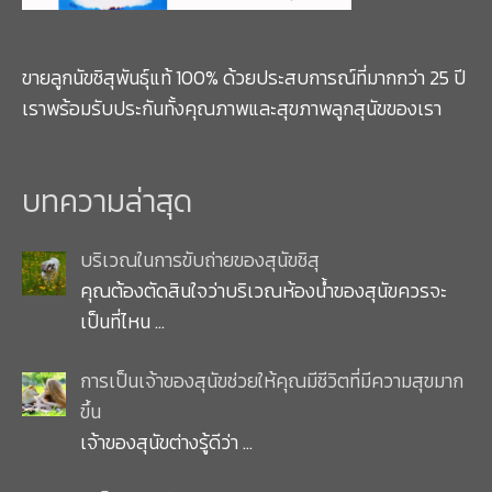
ะ
แ
แ
ต่
น
1
น
-
ขายลูกนัขชิสุพันธุ์แท้ 100% ด้วยประสบการณ์ที่มากกว่า 25 ปี
5
ค
เราพร้อมรับประกันทั้งคุณภาพและสุขภาพลูกสุนัขของเรา
ะ
แ
น
น
บทความล่าสุด
บริเวณในการขับถ่ายของสุนัขชิสุ
คุณต้องตัดสินใจว่าบริเวณห้องน้ำของสุนัขควรจะ
เป็นที่ไหน
…
การเป็นเจ้าของสุนัขช่วยให้คุณมีชีวิตที่มีความสุขมาก
ขึ้น
เจ้าของสุนัขต่างรู้ดีว่า
…